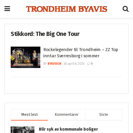
Stikkord:
The Big One Tour
Rockelegender til Trondheim – ZZ Top
inntar Sverresborg i sommer
BY
BYAVISEN
april 8, 2026
0
Mest lest
Kommentarer
Siste
Blir syk av kommunale boliger