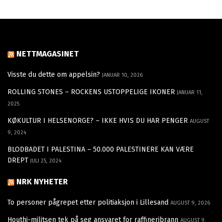
NETTMAGASINET
Visste du dette om appelsin?
JANUAR 10, 2026
ROLLING STONES – ROCKENS USTOPPELIGE IKONER
JANUAR 11,
2025
KØKULTUR I HELSENORGE? – IKKE HVIS DU HAR PENGER
AUGUST
9, 2024
BLODBADET I PALESTINA – 50.000 PALESTINERE KAN VÆRE
DREPT
JULI 25, 2024
NRK NYHETER
To personer pågrepet etter politiaksjon i Lillesand
AUGUST 9, 2026
Houthi-militsen tek på seg ansvaret for raffineribrann
AUGUST 9,