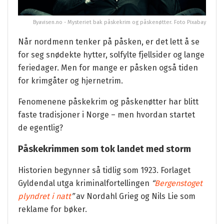
Byavisen.no - Mysteriet bak påskekrim og påskenøtter. Foto Pixabay
Når nordmenn tenker på påsken, er det lett å se
for seg snødekte hytter, solfylte fjellsider og lange
feriedager. Men for mange er påsken også tiden
for
krimgåter og hjernetrim
.
Fenomenene
påskekrim
og
påskenøtter
har blitt
faste tradisjoner i Norge – men hvordan startet
de egentlig?
Påskekrimmen som tok landet med storm
Historien begynner så tidlig som 1923. Forlaget
Gyldendal utga kriminalfortellingen
“
Bergenstoget
plyndret i natt
”
av Nordahl Grieg og Nils Lie som
reklame for bøker.