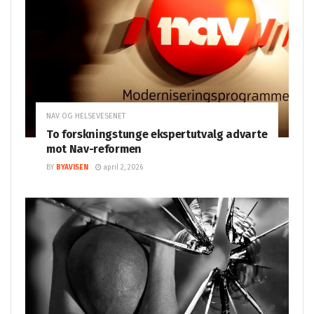
NAV OG HELSEVESENET
To forskningstunge ekspertutvalg advarte
mot Nav-reformen
BY
BYAVISEN
april 2, 2026