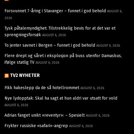
Forsvunnet 7-åring i Stavanger – funnet i god behold
AUGUST 6,
2026
Tysk påtalemyndighet: Tilstrekkelig bevis for at det var et
sprengningsforsøk
AUGUST 6, 2026
To jenter savnet i Bergen – funnet i god behold
AUGUST 6, 2026
Flere drept og såret i eksplosjon på buss utenfor Damaskus,
ifølge statlig TV
AUGUST 6, 2026
TV2 NYHETER
Fikk hakeslepp da de så hotellrommet
AUGUST 6, 2026
Nye lydopptak: Skal ha sagt at hun aldri var utsatt for vold
AUGUST 6, 2026
Adrian fanget unikt «reventyr»: – Spesielt
AUGUST 6, 2026
Frykter russiske «safari»-angrep
AUGUST 6, 2026