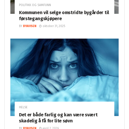
POLITIKK OG SAMFUNN
Kommunen vil selge omstridte bygårder til
førstegangskjøpere
BY
BYAVISEN
oktober 31, 2025
HELSE
Det er både farlig og kan være svært
skadelig å få for lite søvn
BY
BYAVISEN
april 2, 2026